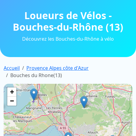
Loueurs de Vélos -
Bouches-du-Rhône (13)
Découvrez les Bouches-du-Rhône à vélo
Accueil
Provence Alpes côte d'Azur
Bouches du Rhone(13)
+
−