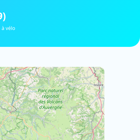
9)
 à vélo