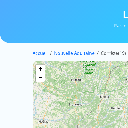
L
Parcou
Accueil
Nouvelle Aquitaine
Corrèze(19)
+
−