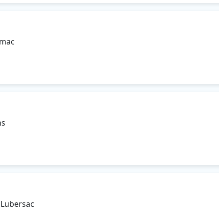
ymac
ns
0 Lubersac