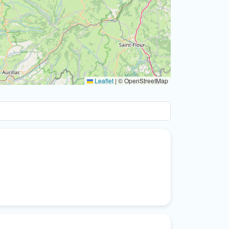
Leaflet
|
© OpenStreetMap