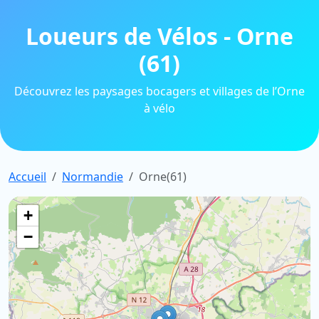
Loueurs de Vélos - Orne
(61)
Découvrez les paysages bocagers et villages de l’Orne
à vélo
Accueil
Normandie
Orne(61)
+
−