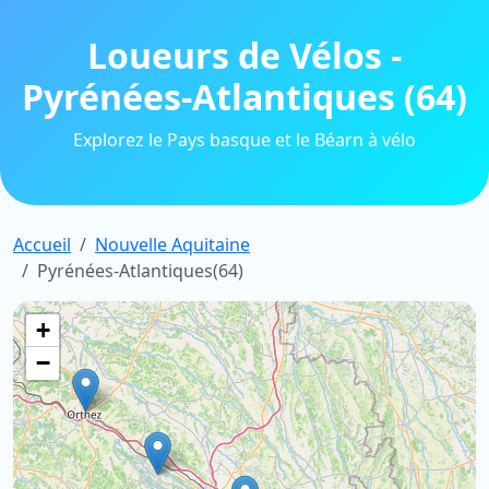
Loueurs de Vélos -
Pyrénées-Atlantiques (64)
Explorez le Pays basque et le Béarn à vélo
Accueil
Nouvelle Aquitaine
Pyrénées-Atlantiques(64)
+
−