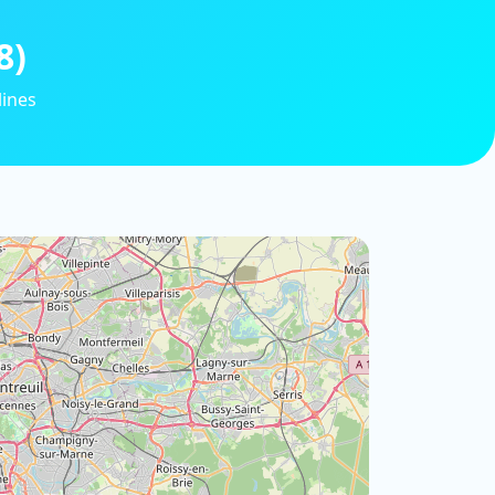
8)
lines