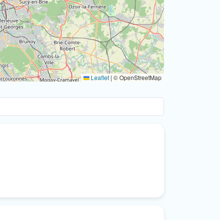
Leaflet
|
© OpenStreetMap