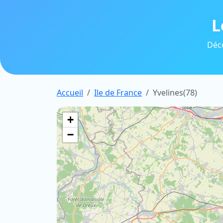
L
Déco
Accueil
Ile de France
Yvelines(78)
+
−