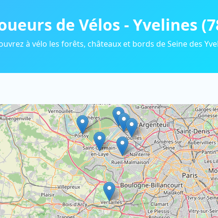
oueurs de Vélos - Yvelines (7
uvrez à vélo les forêts, châteaux et bords de Seine des Yve