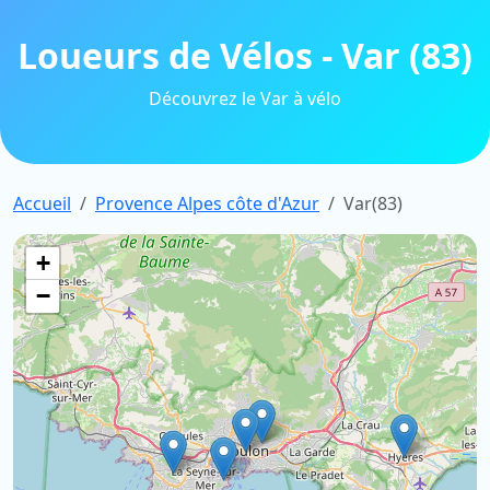
Loueurs de Vélos - Var (83)
Découvrez le Var à vélo
Accueil
Provence Alpes côte d'Azur
Var(83)
+
−